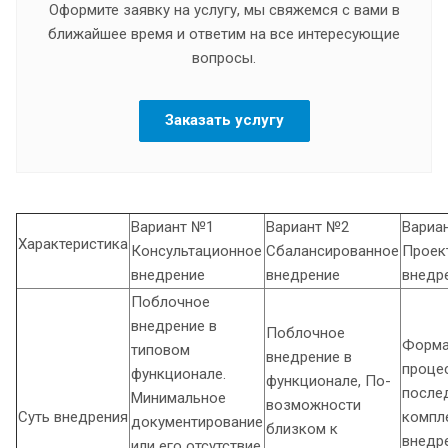
Оформите заявку на услугу, мы свяжемся с вами в
ближайшее время и ответим на все интересующие
вопросы.
Заказать услугу
Вариант №1
Вариант №2
Вариа
Характеристика
Консультационное
Сбалансированное
Проек
внедрение
внедрение
внедр
Поблочное
внедрение в
Поблочное
Форма
типовом
внедрение в
проце
функционале.
функционале, По-
после
Минимальное
возможности
Суть внедрения
компл
документирование
близком к
внедр
или его отсутствие