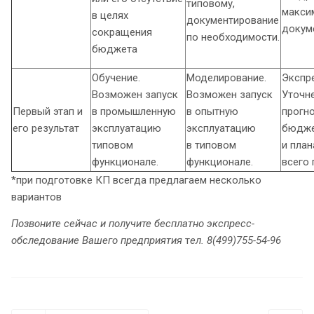
типовому,
макси
в целях
документирование
докум
сокращения
по необходимости.
бюджета
Обучение.
Моделирование.
Экспр
Возможен запуск
Возможен запуск
Уточне
Первый этап и
в промышленную
в опытную
прогн
его результат
эксплуатацию
эксплуатацию
бюдж
типовом
в типовом
и план
функционале.
функционале.
всего 
*при подготовке КП всегда предлагаем несколько
вариантов
Позвоните сейчас и получите бесплатно экспресс-
обследование Вашего предприятия
т
ел. 8(499)755-54-96