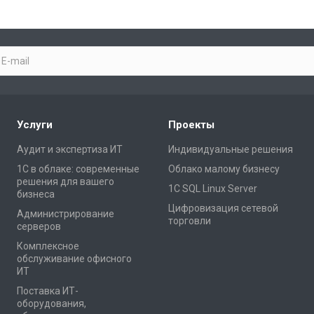
Услуги
Проекты
Аудит и экспертиза ИТ
Индивидуальные решения
1С в облаке: современные
Облако малому бизнесу
решения для вашего
1С SQL Linux Server
бизнеса
Цифровизация сетевой
Администрирование
торговли
серверов
Комплексное
обслуживание офисного
ИТ
Поставка ИТ-
оборудования,