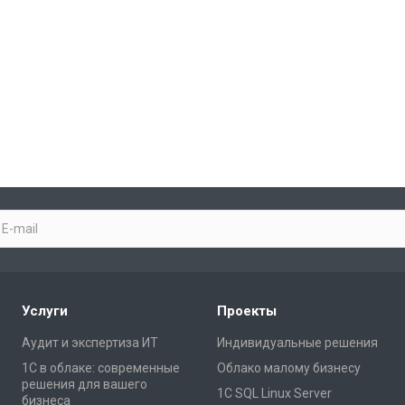
Услуги
Проекты
Аудит и экспертиза ИТ
Индивидуальные решения
1С в облаке: современные
Облако малому бизнесу
решения для вашего
1С SQL Linux Server
бизнеса